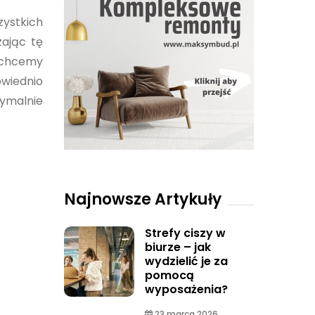
zystkich
zając tę
e chcemy
owiednio
symalnie
Najnowsze Artykuły
Strefy ciszy w
biurze – jak
wydzielić je za
pomocą
wyposażenia?
23 marca 2026