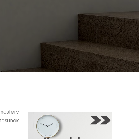
mosfery
stosunek