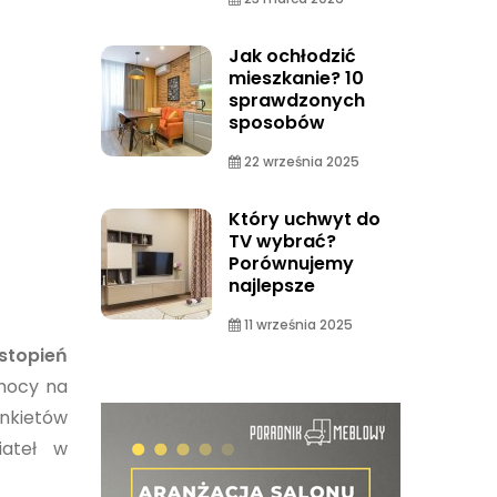
Jak ochłodzić
mieszkanie? 10
sprawdzonych
sposobów
22 września 2025
Który uchwyt do
TV wybrać?
Porównujemy
najlepsze
11 września 2025
stopień
 mocy na
nkietów
iateł w