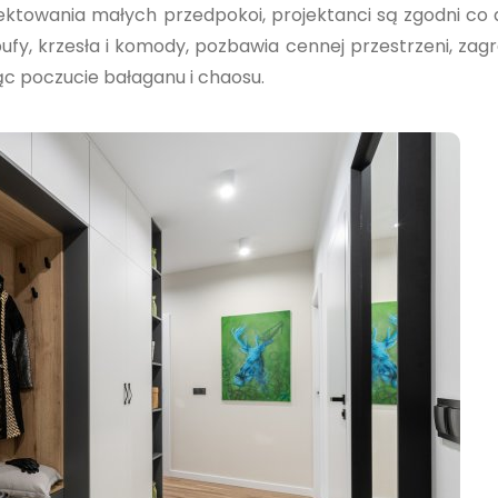
jektowania małych przedpokoi, projektanci są zgodni co 
pufy, krzesła i komody, pozbawia cennej przestrzeni, zagr
ąc poczucie bałaganu i chaosu.