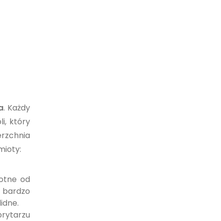
a
. Każdy
i, który
erzchnia
mioty:
otne od
ą bardzo
idne.
orytarzu