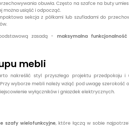
 przechowywania obuwia. Często na szafce na buty umies
rej można usiąść i odpocząć.
mpaktowa sekcja z półkami lub szufladami do przecho
iów.
ę podstawową zasadą -
maksymalna funkcjonalność
upu mebli
o nakreślić styl przyszłego projektu przedpokoju i 
 Przy wyborze mebli należy wziąć pod uwagę szerokość
iejscowienie wyłączników i gniazdek elektrycznych.
e szafy wielofunkcyjne
, które łączą w sobie najpotrze