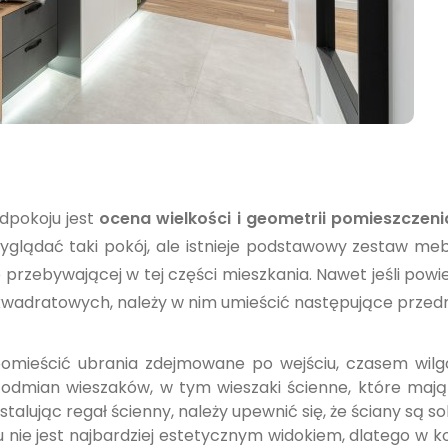
dpokoju jest
ocena wielkości i geometrii pomieszczeni
glądać taki pokój, ale istnieje podstawowy zestaw mebl
rzebywającej w tej części mieszkania. Nawet jeśli powi
kwadratowych, należy w nim umieścić następujące przed
pomieścić ubrania zdejmowane po wejściu, czasem wilg
a odmian wieszaków, w tym wieszaki ścienne, które maj
talując regał ścienny, należy upewnić się, że ściany są sol
 nie jest najbardziej estetycznym widokiem, dlatego w k