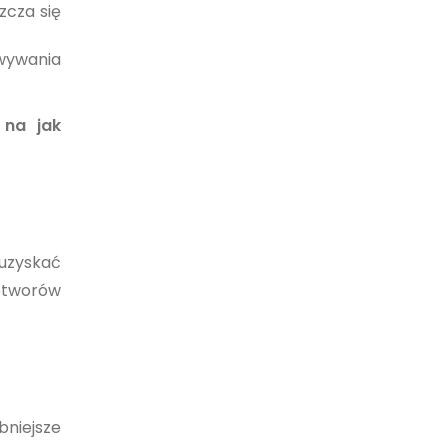
zcza się
wywania
 na jak
uzyskać
 otworów
bniejsze